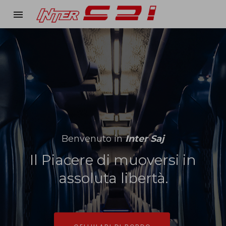
menu
Benvenuto in
Benvenuto in
Benvenuto in
Inter Saj
Inter Saj
Inter Saj
Il Piacere di muoversi in
Il Piacere di muoversi in
Il Piacere di muoversi in
assoluta libertà.
assoluta libertà.
assoluta libertà.